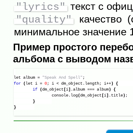
текст с офиц
"lyrics"
качество (
"quality"
минимальное значение 1
Пример простого переб
альбома с выводом наз
let album = 
"Speak And Spell"
for
(
let i = 
0
; i < dm_object.length; i++
)
{
if
(
dm_object
[
i
]
.album === album
)
{
		console.log
(
dm_object
[
i
]
.title
)
;

}
}