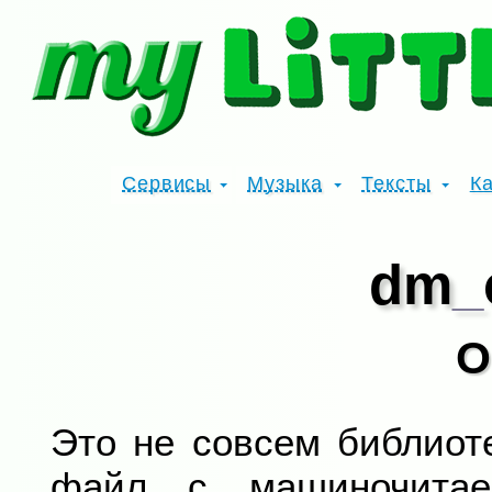
Сервисы
Музыка
Тексты
К
dm
_
О
Это не совсем библиоте
файл с машиночита