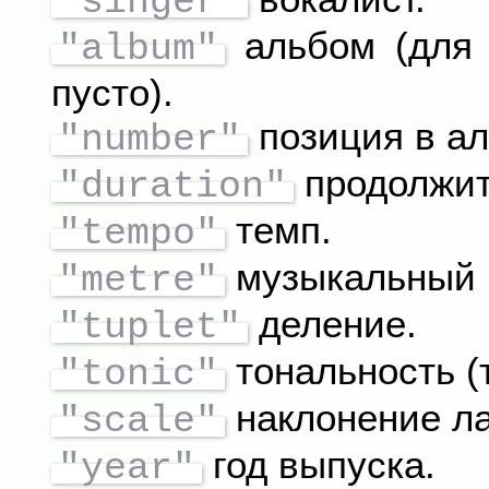
"singer"
альбом (для 
"album"
пусто).
позиция в ал
"number"
продолжите
"duration"
темп.
"tempo"
музыкальный 
"metre"
деление.
"tuplet"
тональность (
"tonic"
наклонение ла
"scale"
год выпуска.
"year"