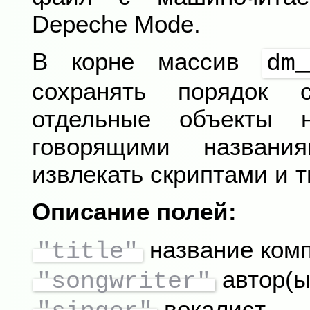
Depeche Mode.
В корне массив
dm_
сохранять порядок с
отдельные объекты 
говорящими назван
извлекать скриптами и т
Описание полей:
название комп
"title"
автор(ы
"songwriter"
вокалист.