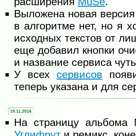
расширения
MuSe
.
Выложена новая версия
в алгоритме нет, но я 
исходных текстов от ли
еще добавил кнопки очи
и название сервиса чуть 
У всех
сервисов
появи
теперь указана и для с
19.11.2016
На страницу альбома
Углифрут
и ремикс, коне