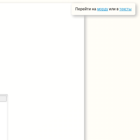
Перейти на
морду
или в
тексты