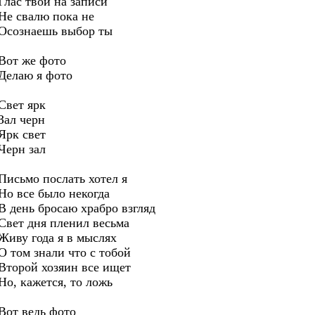
Глас твой на записи
Не свалю пока не
Осознаешь выбор ты
Вот же фото
Делаю я фото
Свет ярк
Зал черн
Ярк свет
Черн зал
Письмо послать хотел я
Но все было некогда
В день бросаю храбро взгляд
Свет дня пленил весьма
Живу года я в мыслях
О том знали что с тобой
Второй хозяин все ищет
Но, кажется, то ложь
Вот ведь фото